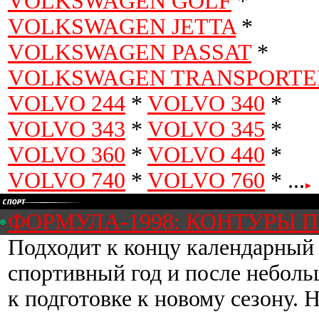
VOLKSWAGEN GOLF
*
VOLKSWAGEN JETTA
*
VOLKSWAGEN PASSAT
*
VOLKSWAGEN TRANSPORTE
VOLVO 244
*
VOLVO 340
*
VOLVO 343
*
VOLVO 345
*
VOLVO 360
*
VOLVO 440
*
VOLVO 740
*
VOLVO 760
* ...
ФОРМУЛА-1998: КОНТУРЫ 
Подходит к концу календарный 
спортивный год и после неболь
к подготовке к новому сезону. Н